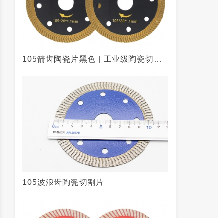
105箭齿陶瓷片黑色 | 工业级陶瓷切割
专家
105波浪齿陶瓷切割片