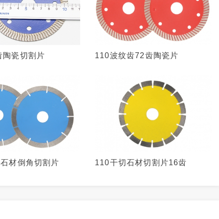
浪齿陶瓷切割片
110波纹齿72齿陶瓷片
齿石材倒角切割片
110干切石材切割片16齿