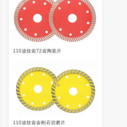
110波纹齿72齿陶瓷片
110波纹齿金刚石切磨片