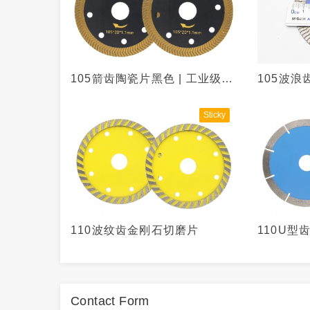
105箭齿陶瓷片黑色 | 工业级陶
105波
瓷切割专家
Sticky
110波纹齿金刚石切磨片
110U型
Contact Form