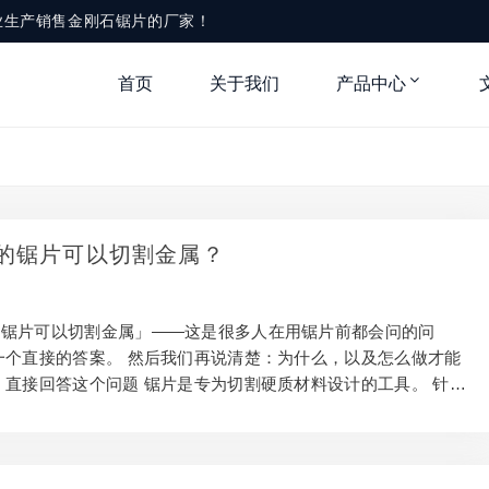
业生产销售金刚石锯片的厂家！
首页
关于我们
产品中心
的锯片可以切割金属？
的锯片可以切割金属」——这是很多人在用锯片前都会问的问
一个直接的答案。 然后我们再说清楚：为什么，以及怎么做才能
：直接回答这个问题 锯片是专为切割硬质材料设计的工具。 针对
全能胜任这个工作。了解更多：在日本金刚石锯片叫什么？ 但
型号，操作得当。 型号选错或操作失误，效果会大打折扣，甚
险。 锯片为什么能切金属 金刚石是自然界硬度最高的物质（莫
。 以金刚石为切割材料，对金属这类硬质建材来说完全游刃有