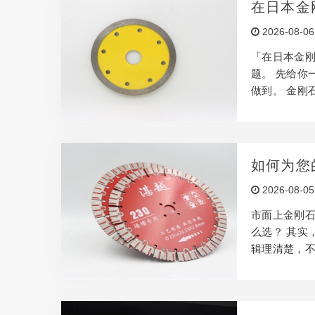
在日本金
余。 切割时
2026-08-06
普通切割工具
「在日本金
题。 先给你
做到。 金刚
的工具。 针
的项目选择合
效果会大打折
自然界硬度最
如何为您
硬质建材来说
2026-08-05
口整齐，不容
市面上金刚石
么选？ 其实
辑理清楚，不
方是针对不同
材，要选石材
材，效率低不