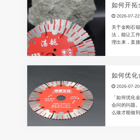
较高。 金刚
如何开拓
算。 低价金
2026-07-22
低。 中等价
关于金刚石锯
法，能让工作
理出来，直接
理：金刚石颗
中，表层金
化金刚石锯片
效率高；用错
如何优化
尺寸、孔径、
2026-07-20
石锯片结合
「如何优化
会问的问题。
么做才能做到
材料设计的工
购买金刚石锯
失误，效果会