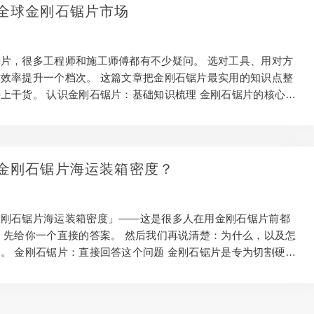
石刀片的价格与性价比分析 贵的不一定最好，便宜的也不一定划
全球金刚石锯片市场
刚石刀片金刚石浓度低，切石材换片频率高，综合成本未必更
位往往性价比最高：耐用度足够、价格合理，…
片，很多工程师和施工师傅都有不少疑问。 选对工具、用对方
效率提升一个档次。 这篇文章把金刚石锯片最实用的知识点整
上干货。 认识金刚石锯片：基础知识梳理 金刚石锯片的核心原
粒镶嵌在金属胎体中，依靠超高硬度研磨切割石材。 切割过程
刚石磨损脱落，新颗粒不断暴露，完成自锐。了解更多：如何优
海运装 正因如此，切不同石材需要不同胎体配方。 用对配方，
配方，钱打水漂。 金刚石锯片切石材的选购要点 看规格参数。
金刚石锯片海运装箱密度？
最大转速，必须和机器严格匹配。 看制造工艺。热压烧结金刚
力强，耐用；冷压型性价比高，日常切石材够用…
金刚石锯片海运装箱密度」——这是很多人在用金刚石锯片前都
 先给你一个直接的答案。 然后我们再说清楚：为什么，以及怎
。 金刚石锯片：直接回答这个问题 金刚石锯片是专为切割硬质
具。 针对石材，金刚石锯片完全能胜任这个工作。了解更多：
片如何省钱 但前提是：选对型号，操作得当。 型号选错或操作
大打折扣，甚至带来安全风险。 金刚石锯片为什么能切石材 金