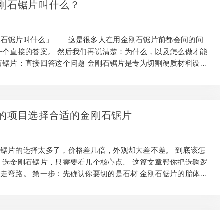
刚石锯片叫什么？
，金刚石颗粒以磨削方式去除金属，切口整齐，不容易崩边。 与
相比，锯片寿命更长，切割效率更高。 用…
刚石锯片叫什么」——这是很多人在用金刚石锯片前都会问的问
一个直接的答案。 然后我们再说清楚：为什么，以及怎么做才能
石锯片：直接回答这个问题 金刚石锯片是专为切割硬质材料设计
对石材，金刚石锯片完全能胜任这个工作。了解更多：如何为您
适的 但前提是：选对型号，操作得当。 型号选错或操作失误，
扣，甚至带来安全风险。 金刚石锯片为什么能切石材 金刚石是
高的物质（莫氏硬度10）。 以金刚石为切割材料，对石材这类
的项目选择合适的金刚石锯片
完全游刃有余。 切割时，金刚石颗粒以磨削方式去除石材，切
易崩边。 与普通切割工具相比，金刚石…
锯片的选择太多了，价格差几倍，外观却大差不差。 到底该怎
，选金刚石锯片，只需要看几个核心点。 这篇文章帮你把选购逻
走弯路。 第一步：先确认你要切的是石材 金刚石锯片的胎体配
材料专门设计的。了解更多：如何选择合适的分段式金刚 切石
专用型号。胎体硬度和金刚石粒度都不一样。 拿通用型去切石
说，锯片磨损也会大幅加快。 第一步永远是：先确认材料，再