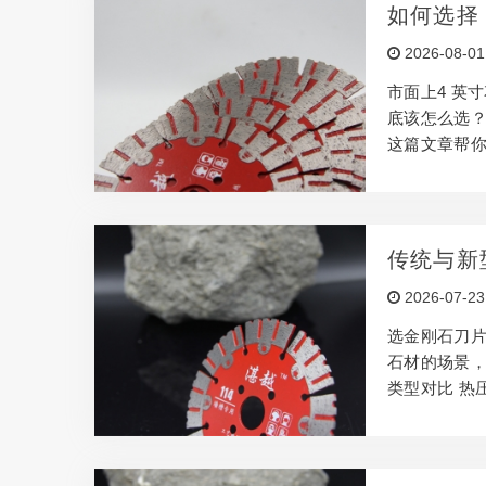
选型号。 选
如何选择
但价格也越高
2026-08-01
属于硬质材
市面上4 英
底该怎么选？
这篇文章帮你
岗岩 花岗岩
断 4 寸花
不一样。 拿
步永远是：先
传统与新
数 金刚石浓
2026-07-23
等浓度性价比
选金刚石刀片
石材的场景，
类型对比 热
工地场景，耐
使用或切硬石
焊接型 切割