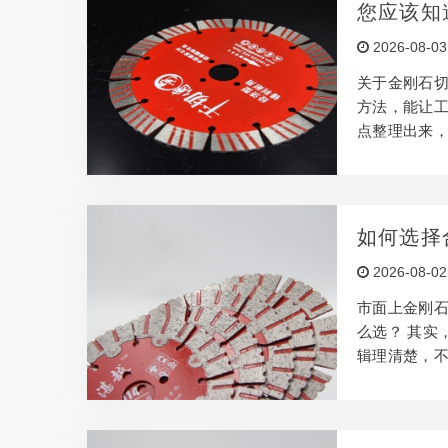
选型号。 选
您应该知
但价格也越高
2026-08-03
属于硬质材
关于金刚石切
方法，能让工
点整理出来，
的核心原理
切割过程中
多：金刚石切
用对配方，效
如何选择
看规格参数。
2026-08-02
热压烧结金
市面上金刚石
么选？ 其实
辑理清楚，不
方是针对不同
材，要选石材
材，效率低不