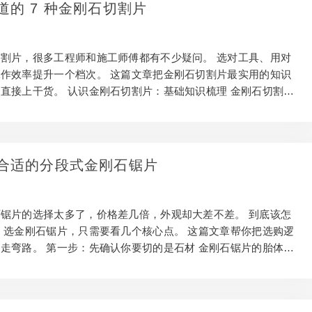
金刚石锯片要看哪几个核心参数 金刚石浓度。浓度越高越耐用，
道的 7 种金刚石切割片
。切石材的日常需求，中等浓度性价比最好。 胎体软硬。石材
料，选软胎体，能自锐。搭配错了，片子钝了…
割片，很多工程师和施工师傅都有不少疑问。 选对工具、用对
作效率提升一个档次。 这篇文章把金刚石切割片最实用的知识
直接上干货。 认识金刚石切割片：基础知识梳理 金刚石切割片
：金刚石颗粒镶嵌在金属胎体中，依靠超高硬度研磨切割石材。
，表层金刚石磨损脱落，新颗粒不断暴露，完成自锐。了解更
割片通常可以使用 正因如此，切不同石材需要不同胎体配方。
率高；用错配方，钱打水漂。 金刚石切割片切石材的选购要点
合适的分段式金刚石锯片
尺寸、孔径、最大转速，必须和机器严格匹配。 看制造工艺。
刚石切割片结合力强，耐用；冷压型性价比高，日…
锯片的选择太多了，价格差几倍，外观却大差不差。 到底该怎
，选金刚石锯片，只需要看几个核心点。 这篇文章帮你把选购逻
走弯路。 第一步：先确认你要切的是石材 金刚石锯片的胎体配
材料专门设计的。了解更多：如何开拓全球金刚石锯片市 切石
专用型号。胎体硬度和金刚石粒度都不一样。 拿通用型去切石
说，锯片磨损也会大幅加快。 第一步永远是：先确认材料，再