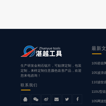
刚石是自然界
材这类硬质建
材，切口整齐
最新
105箭齿
生产研发金刚石锯片，可贴牌定制，包装
定制，来样定制任意颜色齿形产品，欢迎
105波
您来电咨询！
110波纹
联系
我们
110U
105网