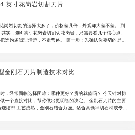
金刚石锯片要看哪几个核心参数 金刚石浓度。浓度越高越耐用，
 4 英寸花岗岩切割刀片
。切石材的日常需求，中等浓度性价比最好。 胎体软硬。石材
料，选软胎体，能自锐。搭配错了，片子钝了…
寸花岗岩切割的选择太多了，价格差几倍，外观却大差不差。 到
 其实，选4 英寸花岗岩切割切花岗岩，只需要看几个核心点。
把选购逻辑理清楚，不走弯路。 第一步：先确认你要切的是花
切割的胎体配方是针对不同材料专门设计的。了解更多：如何判
岗岩刀 切花岗岩，要选花岗岩专用型号。胎体硬度和金刚石粒度都
通用型去切花岗岩，效率低不说，锯片磨损也会大幅加快。 第一
确认材料，再选型号。 选4 英寸花岗岩切割要看哪几个核心参
型金刚石刀片制造技术对比
度。浓度越高越耐用，但价格也越高。切花岗岩的日常需求，中
最好。 胎体软硬。花岗岩属于硬…
时，经常面临选择困难：哪种更好？贵的就值吗？ 今天针对切
做一个直接对比，帮你做出更明智的决定。 金刚石刀片的主要
压烧结型 工艺成熟，金刚石结合力强。适合高频率切石材或专业
用性好。 冷压型 价格更低，适合偶尔切石材的轻量需求。频繁
材容易磨损过快。了解更多：如何选择合适的金刚石刀片 激光
精度高，适合对切口质量要求严格的石材精加工场景，价格相对