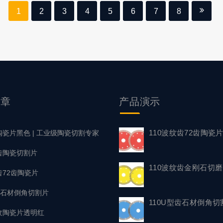
硬度最高的物质（莫氏硬度10）。 以金刚石为切割材料，对石
1
2
3
4
5
6
7
8
材来说完全游刃有余。 切割时，金刚石颗粒以磨削方式去除石
，不容易崩边。 与普通切割工具相比，…
文章
产品
演示
110波纹齿72齿陶瓷
陶瓷片黑色 | 工业级陶瓷切割专家
浪齿陶瓷切割片
110波纹齿金刚石切
齿72齿陶瓷片
型齿石材倒角切割片
110U型齿石材倒角切
波纹陶瓷片透明红