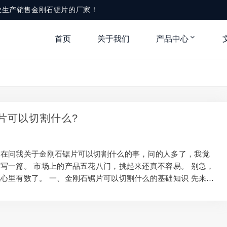
业生产销售金刚石锯片的厂家！
首页
关于我们
产品中心
片可以切割什么?
友在问我关于金刚石锯片可以切割什么的事，问的人多了，我觉
写一篇。 市场上的产品五花八门，挑起来还真不容易。 别急，
心里有数了。 一、金刚石锯片可以切割什么的基础知识 先来说
可以切割什么是什么。 简单理解，它就是一种专门用来处理硬
。 用在建筑、装修石材加工等领域比较多。 看起来不起眼，但
大。 不同场景用的规格也不一样，选错了既费钱又费劲。 二、
片可以切割什么的注意事项 操作的时候，安全永远是第一位。