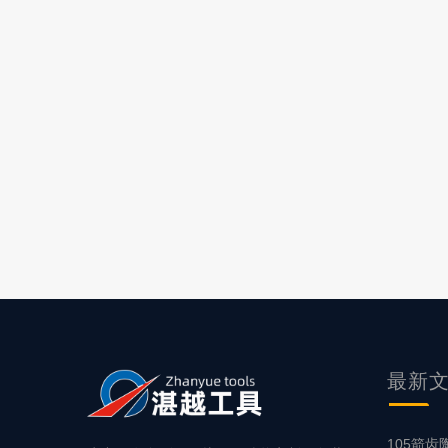
最新
105箭齿