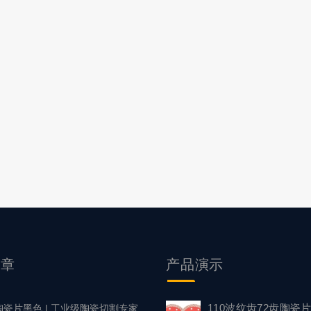
文章
产品
演示
110波纹齿72齿陶瓷
陶瓷片黑色 | 工业级陶瓷切割专家