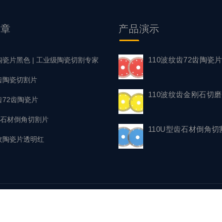
文章
产品
演示
110波纹齿72齿陶瓷
陶瓷片黑色 | 工业级陶瓷切割专家
浪齿陶瓷切割片
110波纹齿金刚石切
齿72齿陶瓷片
型齿石材倒角切割片
110U型齿石材倒角切
波纹陶瓷片透明红
© 2025. All Rights Reserved.
鲁ICP备2025142848号-1