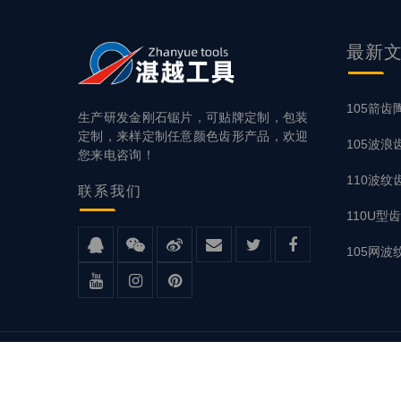
最新
105箭齿
生产研发金刚石锯片，可贴牌定制，包装
定制，来样定制任意颜色齿形产品，欢迎
105波
您来电咨询！
110波纹
联系
我们
110U
105网