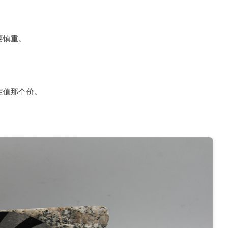
。
要慎重。
定值那个价。