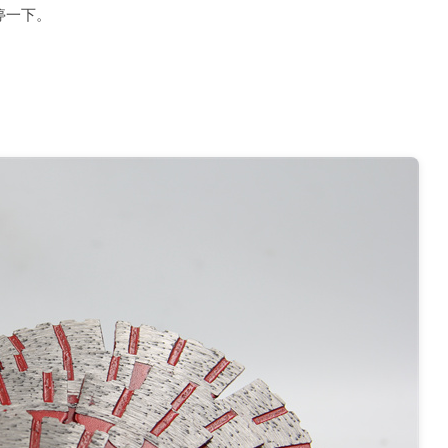
停一下。
。