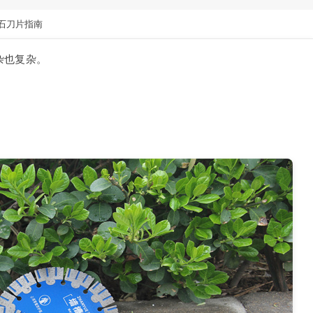
石刀片指南
杂也复杂。