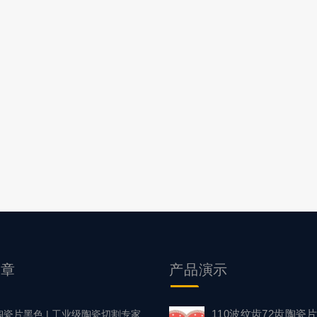
文章
产品
演示
110波纹齿72齿陶瓷
陶瓷片黑色 | 工业级陶瓷切割专家