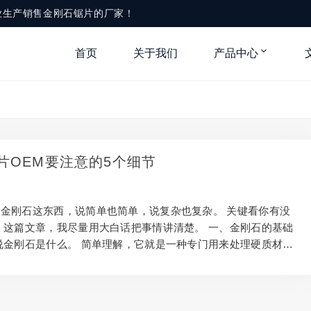
业生产销售金刚石锯片的厂家！
首页
关于我们
产品中心
片OEM要注意的5个细节
金刚石这东西，说简单也简单，说复杂也复杂。 关键看你有没
 这篇文章，我尽量用大白话把事情讲清楚。 一、金刚石的基础
说金刚石是什么。 简单理解，它就是一种专门用来处理硬质材料
在建筑、装修石材加工等领域比较多。 看起来不起眼，但实际作
不同场景用的规格也不一样，选错了既费钱又费劲。 二、使用金
项 操作的时候，安全永远是第一位。 新手最容易犯的错就是贪
没关系，安全和效果才是最重要的。 另外，防护装备要戴好，别