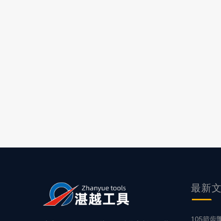
最新
105箭齿