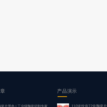
文章
产品
演示
110波纹齿72齿陶瓷
陶瓷片黑色 | 工业级陶瓷切割专家