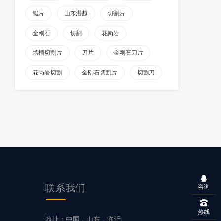
锯片
山东湛越
切割片
金刚石
切割
花岗岩
墙槽切割片
刀片
金刚石刀片
花岗岩切割
金刚石切割片
切割刀
联系我们
咨询
热线
片
地址：中国，山东，临沂