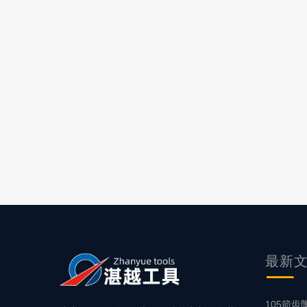
最新
105箭齿