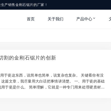
业生产销售金刚石锯片的厂家！
首页
关于我们
产品中心
切割的金刚石锯片的创新
用于瓷这东西，说简单也简单，说复杂也复杂。 关键看你有没
 这篇文章，我尽量用大白话把事情讲清楚。 一、用于瓷的基础
说用于瓷是什么。 简单理解，它就是一种专门用来处理硬质材料
在建筑、装修石材加工等领域比较多。 看起来不起眼，但实际作
不同场景用的规格也不一样，选错了既费钱又费劲。 二、使用用
项 操作的时候，安全永远是第一位。 新手最容易犯的错就是贪
没关系，安全和效果才是最重要的。 另外，防护装备要戴好，别