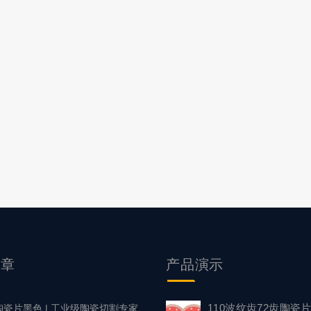
文章
产品
演示
110波纹齿72齿陶瓷
陶瓷片黑色 | 工业级陶瓷切割专家