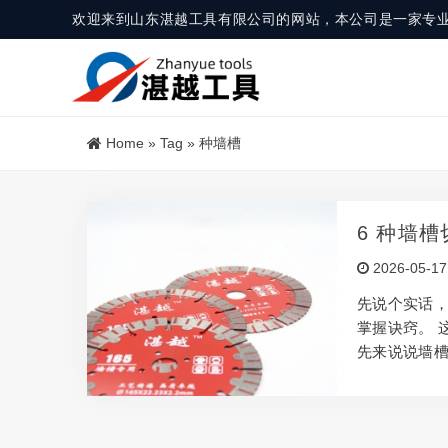
欢迎来到山东湛越工具有限公司的网站，本公司是一家专
Home
»
Tag
»
种墙槽
6 种墙
2026-05-17
先说个实话，
掌握诀窍。 
先来说说墙槽
具。 用在建
常大。 不同
注意事项 操
一点没关系，