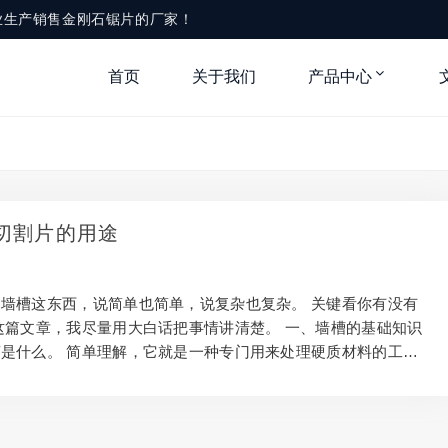
业生产销售金刚石锯片的厂家！
首页
关于我们
产品中心
槽切割片的用途
墙槽这东西，说简单也简单，说复杂也复杂。 关键看你有没有
这篇文章，我尽量用大白话把事情讲清楚。 一、墙槽的基础知识
是什么。 简单理解，它就是一种专门用来处理硬质材料的工
筑、装修石材加工等领域比较多。 看起来不起眼，但实际作用非
场景用的规格也不一样，选错了既费钱又费劲。 二、使用墙槽的
作的时候，安全永远是第一位。 新手最容易犯的错就是贪快。 慢
安全和效果才是最重要的。 另外，防护装备要戴好，别嫌麻