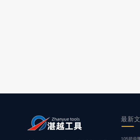
最新
105箭齿