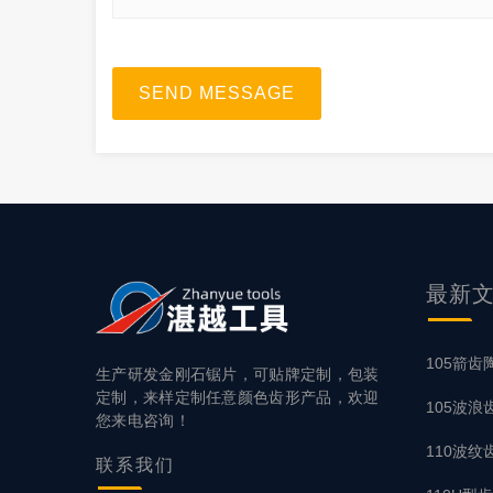
SEND MESSAGE
最新
105箭齿
生产研发金刚石锯片，可贴牌定制，包装
定制，来样定制任意颜色齿形产品，欢迎
105波
您来电咨询！
110波纹
联系
我们