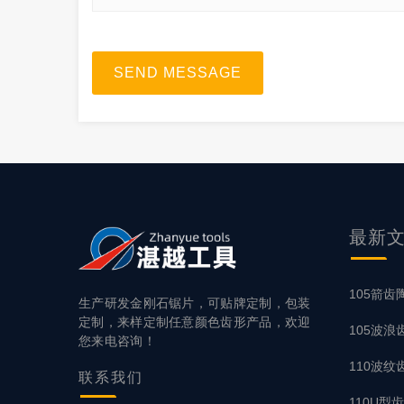
SEND MESSAGE
最新
105箭齿
生产研发金刚石锯片，可贴牌定制，包装
定制，来样定制任意颜色齿形产品，欢迎
105波
您来电咨询！
110波纹
联系
我们
110U