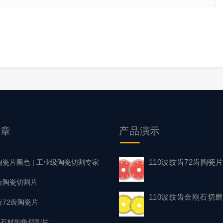
文章
产品
演示
110波纹齿72齿陶瓷
陶瓷片黑色 | 工业级陶瓷切割专家
浪齿陶瓷切割片
110波纹齿金刚石切
齿72齿陶瓷片
型齿石材倒角切割片