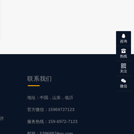
咨询
热线
关注
联系我们
微信
片
地址：中国，山东，临沂
官方微信：15969727123
磨片
服务热线：159-6972-7123
邮箱：5396887#qq.com