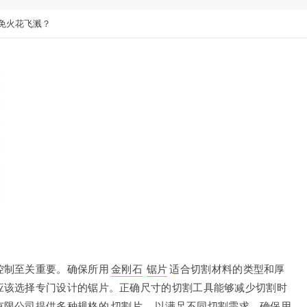
免火花飞溅？
控制至关重要。确保所用
金刚石
锯片
适合切割材料的类型和厚
应该选择专门设计的锯片。正确尺寸的切割工具能够减少切割时
有限公司提供多种规格的
切割片
，以满足不同切割需求，确保用